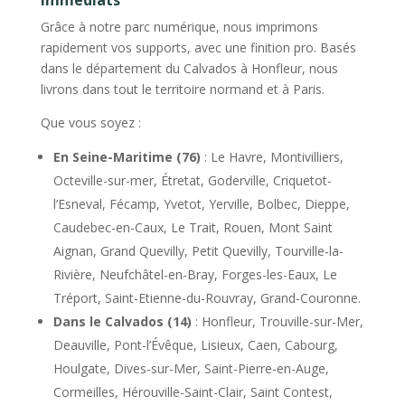
immédiats
Grâce à notre parc numérique, nous imprimons
rapidement vos supports, avec une finition pro. Basés
dans le département du Calvados à Honfleur, nous
livrons dans tout le territoire normand et à Paris.
Que vous soyez :
En Seine-Maritime (76)
: Le Havre, Montivilliers,
Octeville-sur-mer, Étretat, Goderville, Criquetot-
l’Esneval, Fécamp, Yvetot, Yerville, Bolbec, Dieppe,
Caudebec-en-Caux, Le Trait, Rouen, Mont Saint
Aignan, Grand Quevilly, Petit Quevilly, Tourville-la-
Rivière, Neufchâtel-en-Bray, Forges-les-Eaux, Le
Tréport, Saint-Etienne-du-Rouvray, Grand-Couronne.
Dans le Calvados (14)
: Honfleur, Trouville-sur-Mer,
Deauville, Pont-l’Évêque, Lisieux, Caen, Cabourg,
Houlgate, Dives-sur-Mer, Saint-Pierre-en-Auge,
Cormeilles, Hérouville-Saint-Clair, Saint Contest,