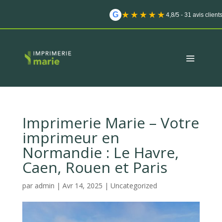
★★★★★
G
4,8/5 - 31 avis client
Imprimerie Marie – Votre
imprimeur en
Normandie : Le Havre,
Caen, Rouen et Paris
par
admin
|
Avr 14, 2025
|
Uncategorized