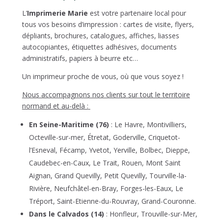
L’
Imprimerie Marie
est votre partenaire local pour
tous vos besoins d’impression : cartes de visite, flyers,
dépliants, brochures, catalogues, affiches, liasses
autocopiantes, étiquettes adhésives, documents
administratifs, papiers à beurre etc…
Un imprimeur proche de vous, où que vous soyez
!
Nous accompagnons nos clients sur tout le territoire
normand et au-delà :
En Seine-Maritime (76)
: Le Havre, Montivilliers,
Octeville-sur-mer, Étretat, Goderville, Criquetot-
l’Esneval, Fécamp, Yvetot, Yerville, Bolbec, Dieppe,
Caudebec-en-Caux, Le Trait, Rouen, Mont Saint
Aignan, Grand Quevilly, Petit Quevilly, Tourville-la-
Rivière, Neufchâtel-en-Bray, Forges-les-Eaux, Le
Tréport, Saint-Etienne-du-Rouvray, Grand-Couronne.
Dans le Calvados (14)
: Honfleur, Trouville-sur-Mer,